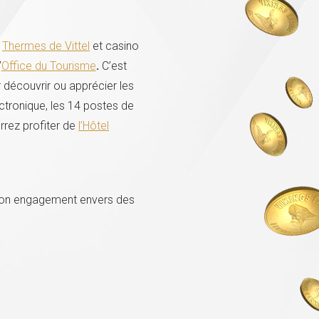
e
Thermes de Vittel
et casino
’
Office du Tourisme
.
C’est
découvrir ou apprécier les
ctronique, les 14 postes de
urrez profiter de
l’Hôtel
e son engagement envers des