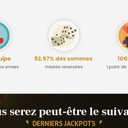
uipe
92,57% des sommes
10€
os envies
misées reversées
1 point de
s serez peut-être le suiva
DERNIERS JACKPOTS