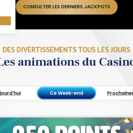
CONSULTER LES DERNIERS JACKPOTS
r
DES DIVERTISSEMENTS TOUS LES JOURS
Les animations du Casin
jourd'hui
Ce Week-end
Prochain