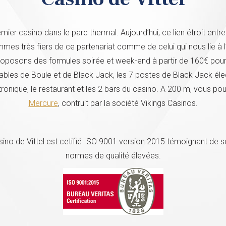
mier casino dans le parc thermal. Aujourd’hui, ce lien étroit entr
mes très fiers de ce partenariat comme de celui qui nous lie à l
oposons des formules soirée et week-end à partir de 160€ pour 
ables de Boule et de Black Jack, les 7 postes de Black Jack éle
tronique, le restaurant et les 2 bars du casino. A 200 m, vous po
Mercure
, contruit par la société Vikings Casinos.
asino de Vittel est cetifié ISO 9001 version 2015 témoignant d
normes de qualité élevées.