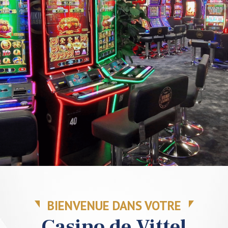
BIENVENUE DANS VOTRE
Casino de Vittel