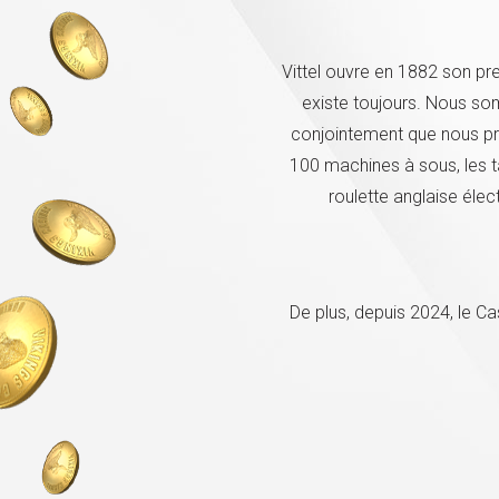
Vittel ouvre en 1882 son pre
existe toujours. Nous som
conjointement que nous pr
100 machines à sous, les t
roulette anglaise élec
De plus, depuis 2024, le C