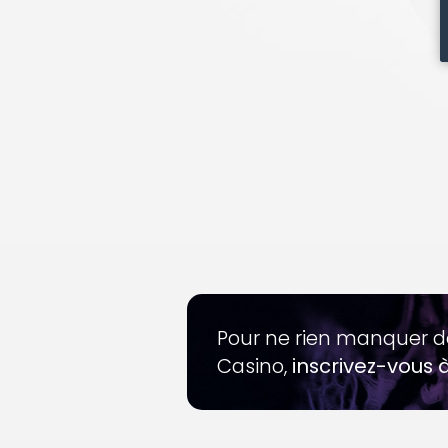
Pour ne rien manquer de
Casino,
inscrivez-vous à