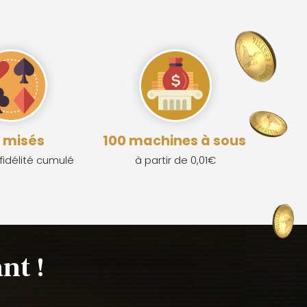
 misés
100 machines à sous
 fidélité cumulé
à partir de 0,01€
nt !