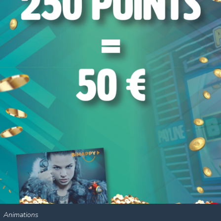
Animations