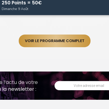
250 Points = 50€
Dimanche 9 Août
VOIR LE PROGRAMME COMPLET
 l’actu de votre
 la newsletter :